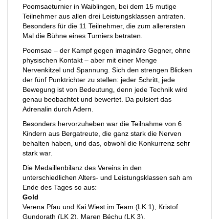
Poomsaeturnier in Waiblingen, bei dem 15 mutige
Teilnehmer aus allen drei Leistungsklassen antraten.
Besonders für die 11 Teilnehmer, die zum allerersten
Mal die Bühne eines Turniers betraten.
Poomsae – der Kampf gegen imaginäre Gegner, ohne
physischen Kontakt – aber mit einer Menge
Nervenkitzel und Spannung. Sich den strengen Blicken
der fünf Punktrichter zu stellen: jeder Schritt, jede
Bewegung ist von Bedeutung, denn jede Technik wird
genau beobachtet und bewertet. Da pulsiert das
Adrenalin durch Adern.
Besonders hervorzuheben war die Teilnahme von 6
Kindern aus Bergatreute, die ganz stark die Nerven
behalten haben, und das, obwohl die Konkurrenz sehr
stark war.
Die Medaillenbilanz des Vereins in den
unterschiedlichen Alters- und Leistungsklassen sah am
Ende des Tages so aus:
Gold
Verena Pfau und Kai Wiest im Team (LK 1), Kristof
Gundorath (LK 2), Maren Béchu (LK 3),