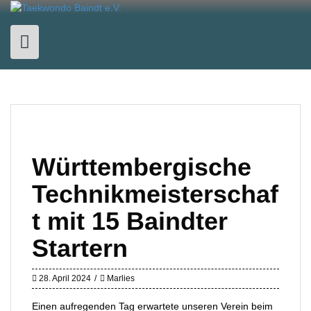
Skip
to
content
Württembergische
Technikmeisterschaf
t mit 15 Baindter
Startern
28. April 2024
Marlies
Einen aufregenden Tag erwartete unseren Verein beim