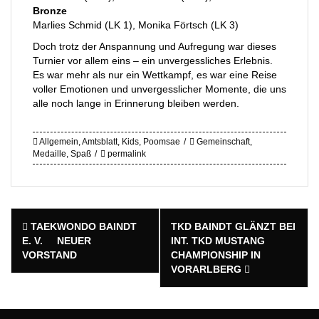
Bronze
Marlies Schmid (LK 1), Monika Förtsch (LK 3)
Doch trotz der Anspannung und Aufregung war dieses
Turnier vor allem eins – ein unvergessliches Erlebnis.
Es war mehr als nur ein Wettkampf, es war eine Reise
voller Emotionen und unvergesslicher Momente, die uns
alle noch lange in Erinnerung bleiben werden.
Allgemein
,
Amtsblatt
,
Kids
,
Poomsae
Gemeinschaft
,
Medaille
,
Spaß
permalink
Post
TAEKWONDO BAINDT
TKD BAINDT GLÄNZT BEI
navigation
E. V. NEUER
INT. TKD MUSTANG
VORSTAND
CHAMPIONSHIP IN
VORARLBERG